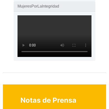
MujeresPorLaIntegridad
Notas de Prensa