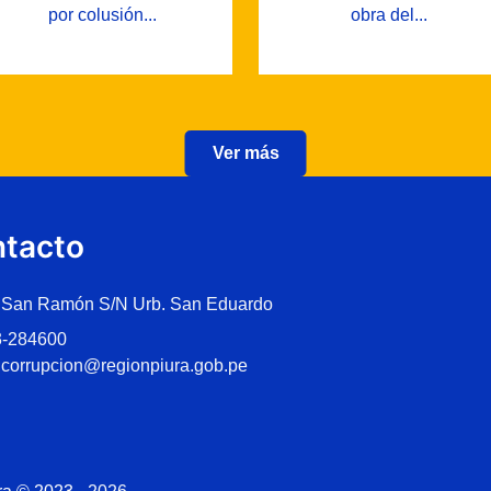
por colusión...
obra del...
Ver más
tacto
 San Ramón S/N Urb. San Eduardo
3-284600
icorrupcion@regionpiura.gob.pe