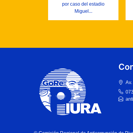
por caso del estadio
Miguel...
Con
Av.
07
ant