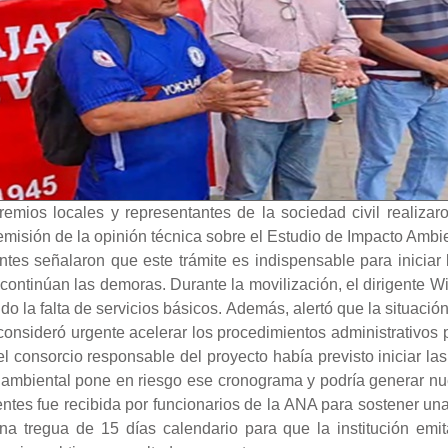
gremios locales y representantes de la sociedad civil realizar
emisión de la opinión técnica sobre el Estudio de Impacto Amb
s señalaron que este trámite es indispensable para iniciar la
 continúan las demoras. Durante la movilización, el dirigente Wil
o la falta de servicios básicos. Además, alertó que la situació
nsideró urgente acelerar los procedimientos administrativos pe
el consorcio responsable del proyecto había previsto iniciar las
n ambiental pone en riesgo ese cronograma y podría generar nue
gentes fue recibida por funcionarios de la ANA para sostener una
una tregua de 15 días calendario para que la institución emi