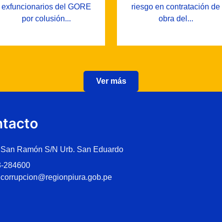
exfuncionarios del GORE
riesgo en contratación de
por colusión...
obra del...
Ver más
tacto
 San Ramón S/N Urb. San Eduardo
3-284600
icorrupcion@regionpiura.gob.pe