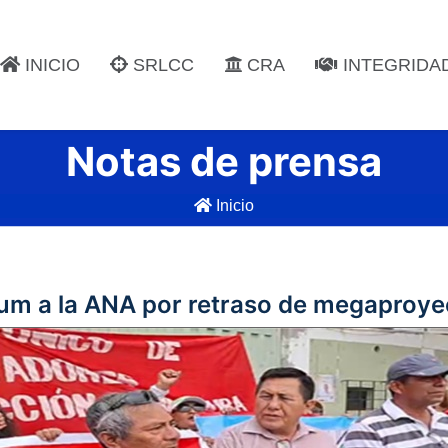
INICIO
SRLCC
CRA
INTEGRIDA
Notas de prensa
Inicio
átum a la ANA por retraso de megaproye