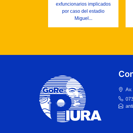
exfuncionarios implicados
por caso del estadio
Miguel...
Con
Av.
07
ant