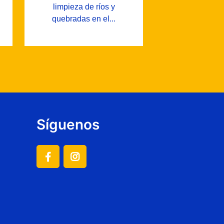
limpieza de ríos y
quebradas en el...
Síguenos