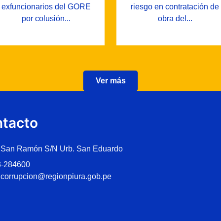
exfuncionarios del GORE
riesgo en contratación de
por colusión...
obra del...
Ver más
tacto
 San Ramón S/N Urb. San Eduardo
3-284600
icorrupcion@regionpiura.gob.pe