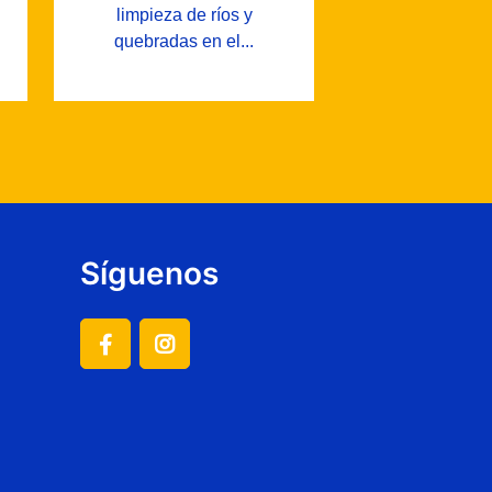
limpieza de ríos y
quebradas en el...
Síguenos