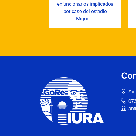
exfuncionarios implicados
por caso del estadio
Miguel...
Con
Av.
07
ant