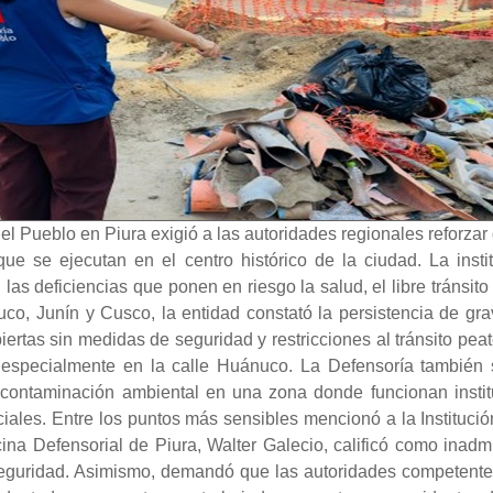
del Pueblo en Piura exigió a las autoridades regionales reforzar 
e se ejecutan en el centro histórico de la ciudad. La insti
las deficiencias que ponen en riesgo la salud, el libre tránsito
uco, Junín y Cusco, la entidad constató la persistencia de gr
rtas sin medidas de seguridad y restricciones al tránsito peato
 especialmente en la calle Huánuco. La Defensoría también
contaminación ambiental en una zona donde funcionan instituc
ales. Entre los puntos más sensibles mencionó a la Institució
icina Defensorial de Piura, Walter Galecio, calificó como inad
eguridad. Asimismo, demandó que las autoridades competentes 