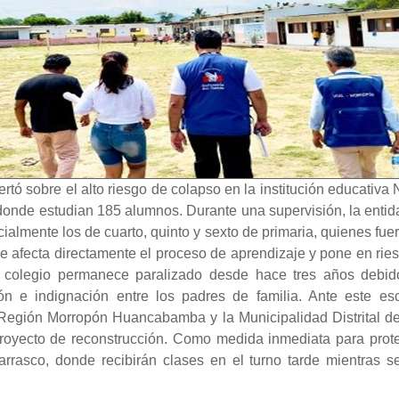
rtó sobre el alto riesgo de colapso en la institución educativa
, donde estudian 185 alumnos. Durante una supervisión, la entida
cialmente los de cuarto, quinto y sexto de primaria, quienes fu
e afecta directamente el proceso de aprendizaje y pone en ries
 colegio permanece paralizado desde hace tres años debid
n e indignación entre los padres de familia. Ante este es
Región Morropón Huancabamba y la Municipalidad Distrital de 
proyecto de reconstrucción. Como medida inmediata para proteg
arrasco, donde recibirán clases en el turno tarde mientras se