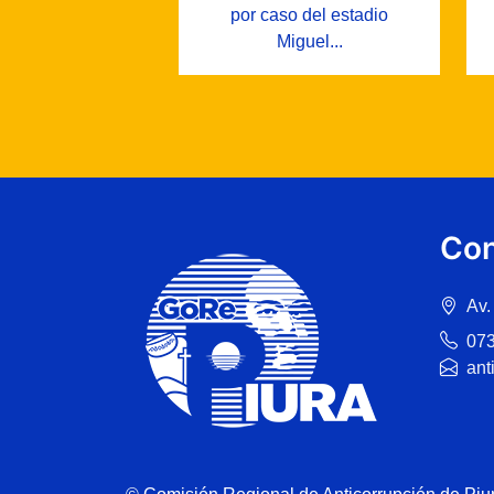
por caso del estadio
Miguel...
Con
Av.
07
ant