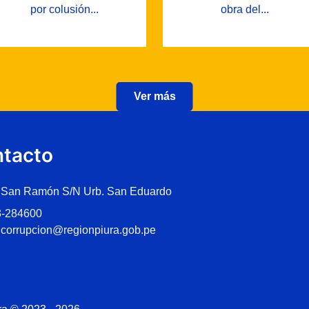
por colusión...
obra del...
Ver más
tacto
 San Ramón S/N Urb. San Eduardo
3-284600
icorrupcion@regionpiura.gob.pe