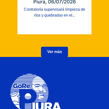
Piura, 06/07/2026
Contraloría supervisará limpieza de
ríos y quebradas en el...
Ver más