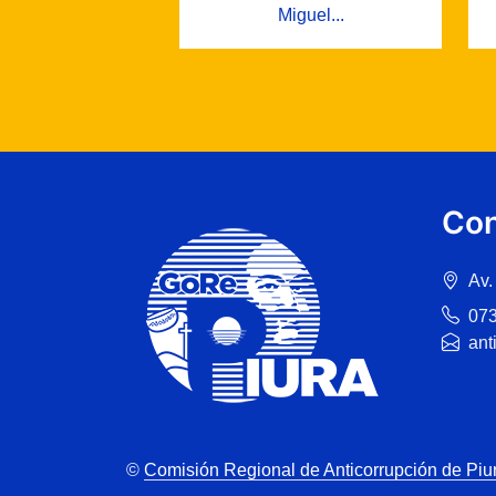
Miguel...
Con
Av.
07
ant
©
Comisión Regional de Anticorrupción de Piu