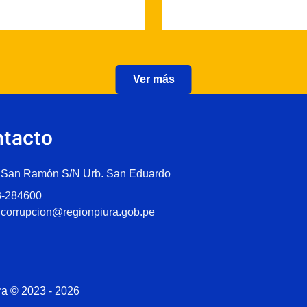
Ver más
tacto
 San Ramón S/N Urb. San Eduardo
3-284600
icorrupcion@regionpiura.gob.pe
ra © 2023
- 2026