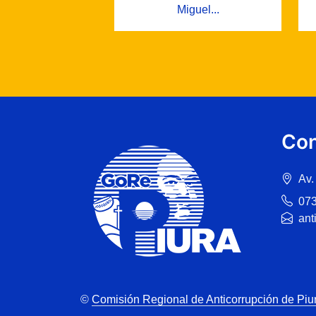
Miguel...
Con
Av.
07
ant
©
Comisión Regional de Anticorrupción de Piu