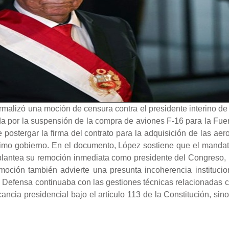
ormalizó una moción de censura contra el presidente interino de
ada por la suspensión de la compra de aviones F-16 para la Fuer
e postergar la firma del contrato para la adquisición de las aer
ximo gobierno. En el documento, López sostiene que el mandatar
ue plantea su remoción inmediata como presidente del Congreso,
moción también advierte una presunta incoherencia institucio
 de Defensa continuaba con las gestiones técnicas relacionadas c
cia presidencial bajo el artículo 113 de la Constitución, sino un