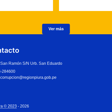
Ver más
tacto
 San Ramón S/N Urb. San Eduardo
3-284600
icorrupcion@regionpiura.gob.pe
ra © 2023
- 2026