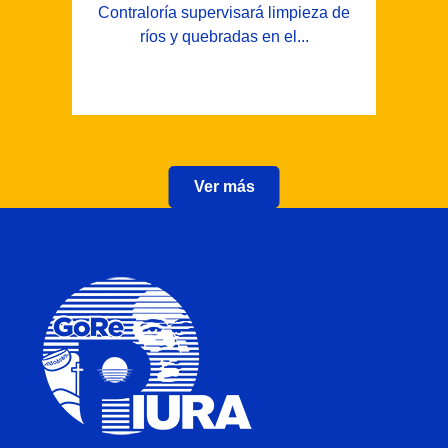
Contraloría supervisará limpieza de
ríos y quebradas en el...
Ver más