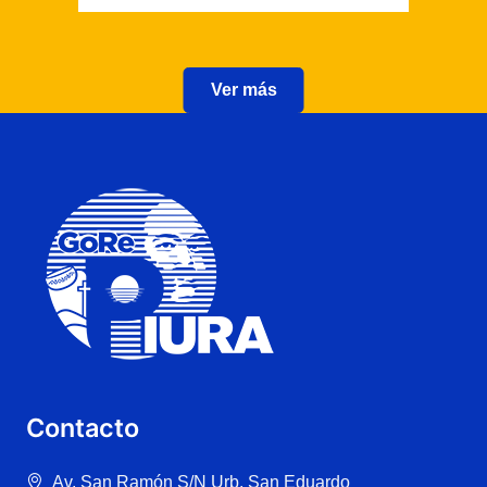
Ver más
Contacto
Av. San Ramón S/N Urb. San Eduardo