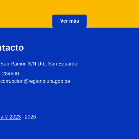
Ver más
tacto
 San Ramón S/N Urb. San Eduardo
3-284600
icorrupcion@regionpiura.gob.pe
ra © 2023
- 2026