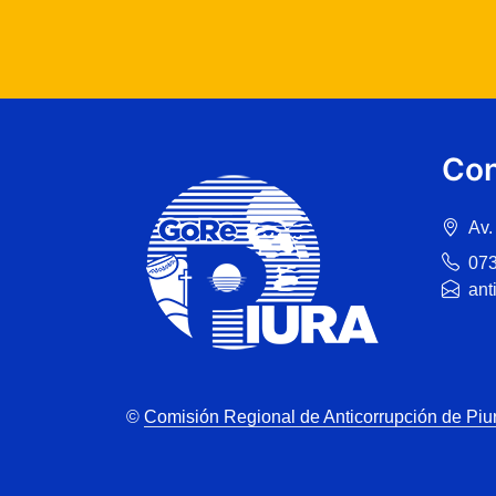
Con
Av.
07
ant
©
Comisión Regional de Anticorrupción de Piu