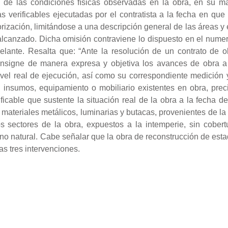
o de las condiciones físicas observadas en la obra, en su may
verificables ejecutadas por el contratista a la fecha en que l
rización, limitándose a una descripción general de las áreas y es
 alcanzado. Dicha omisión contraviene lo dispuesto en el numer
ante. Resalta que: “Ante la resolución de un contrato de obr
nsigne de manera expresa y objetiva los avances de obra a ni
nivel real de ejecución, así como su correspondiente medición 
s, insumos, equipamiento o mobiliario existentes en obra, pre
ficable que sustente la situación real de la obra a la fecha de
s materiales metálicos, luminarias y butacas, provenientes de la
s sectores de la obra, expuestos a la intemperie, sin cobert
no natural. Cabe señalar que la obra de reconstrucción de est
as tres intervenciones.