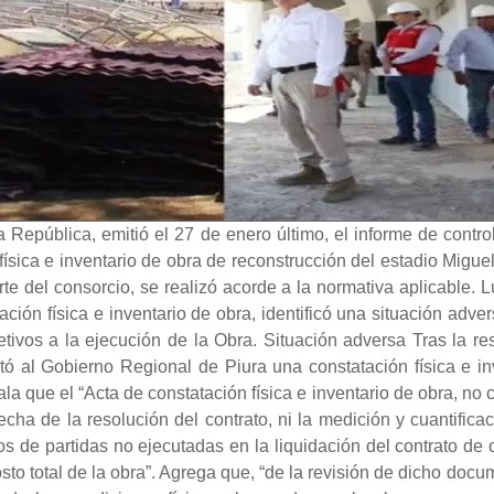
a República, emitió el 27 de enero último, el informe de cont
n física e inventario de obra de reconstrucción del estadio Mig
arte del consorcio, se realizó acorde a la normativa aplicable. L
tación física e inventario de obra, identificó una situación adve
jetivos a la ejecución de la Obra. Situación adversa Tras la res
tó al Gobierno Regional de Piura una constatación física e in
ala que el “Acta de constatación física e inventario de obra, no
 fecha de la resolución del contrato, ni la medición y cuantifica
 de partidas no ejecutadas en la liquidación del contrato de 
sto total de la obra”. Agrega que, “de la revisión de dicho doc