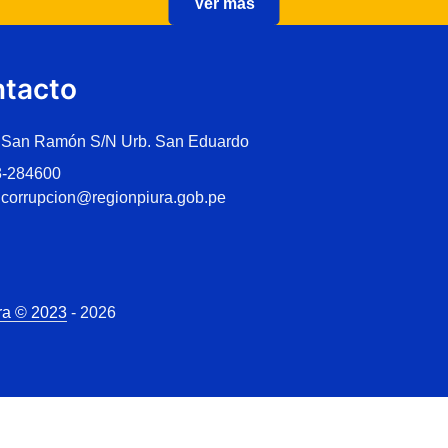
Ver más
tacto
 San Ramón S/N Urb. San Eduardo
3-284600
icorrupcion@regionpiura.gob.pe
ra © 2023
- 2026