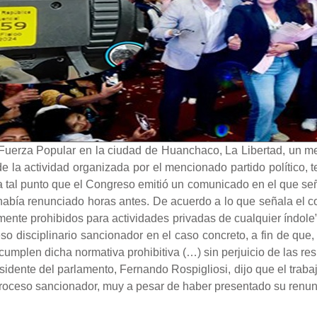
o Fuerza Popular en la ciudad de Huanchaco, La Libertad, un 
 la actividad organizada por el mencionado partido político, te
a tal punto que el Congreso emitió un comunicado en el que se
 había renunciado horas antes. De acuerdo a lo que señala el 
almente prohibidos para actividades privadas de cualquier índol
eso disciplinario sancionador en el caso concreto, a fin de que
mplen dicha normativa prohibitiva (…) sin perjuicio de las re
residente del parlamento, Fernando Rospigliosi, dijo que el trab
 proceso sancionador, muy a pesar de haber presentado su renun