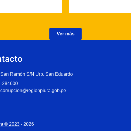
Ver más
tacto
 San Ramón S/N Urb. San Eduardo
3-284600
icorrupcion@regionpiura.gob.pe
ra © 2023
- 2026