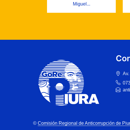
Miguel...
Con
Av.
07
ant
©
Comisión Regional de Anticorrupción de Piu