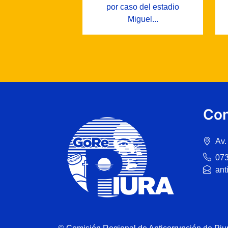
por caso del estadio
Miguel...
Con
Av.
07
ant