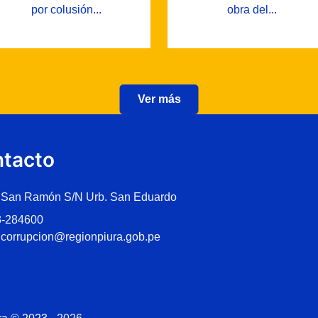
por colusión...
obra del...
Ver más
tacto
 San Ramón S/N Urb. San Eduardo
3-284600
icorrupcion@regionpiura.gob.pe