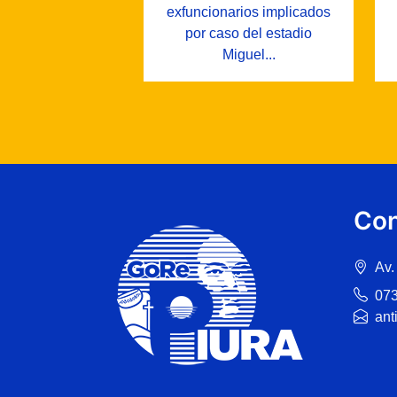
exfuncionarios implicados
por caso del estadio
Miguel...
Con
Av.
07
ant