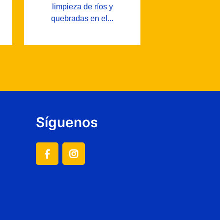
limpieza de ríos y
quebradas en el...
Síguenos