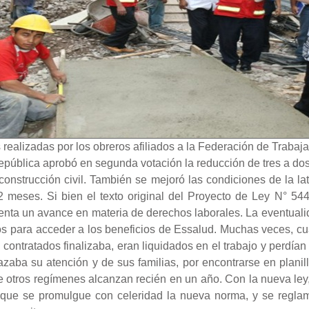
 realizadas por los obreros afiliados a la Federación de Traba
pública aprobó en segunda votación la reducción de tres a dos
construcción civil. También se mejoró las condiciones de la l
2 meses. Si bien el texto original del Proyecto de Ley N° 54
enta un avance en materia de derechos laborales. La eventualid
uos para acceder a los beneficios de Essalud. Muchas veces, c
an contratados finalizaba, eran liquidados en el trabajo y perd
azaba su atención y de sus familias, por encontrarse en planil
otros regímenes alcanzan recién en un año. Con la nueva ley
 que se promulgue con celeridad la nueva norma, y se regla