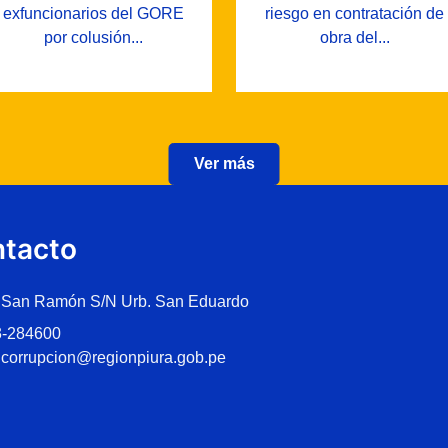
exfuncionarios del GORE
riesgo en contratación de
por colusión...
obra del...
Ver más
tacto
 San Ramón S/N Urb. San Eduardo
3-284600
icorrupcion@regionpiura.gob.pe