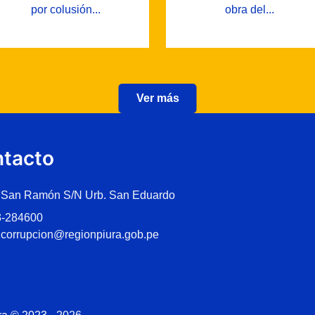
por colusión...
obra del...
Ver más
tacto
 San Ramón S/N Urb. San Eduardo
3-284600
icorrupcion@regionpiura.gob.pe