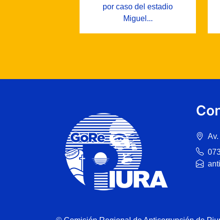
por caso del estadio
Miguel...
Con
Av.
07
ant