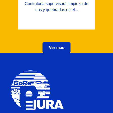
Contraloría supervisará limpieza de
ríos y quebradas en el...
Ver más