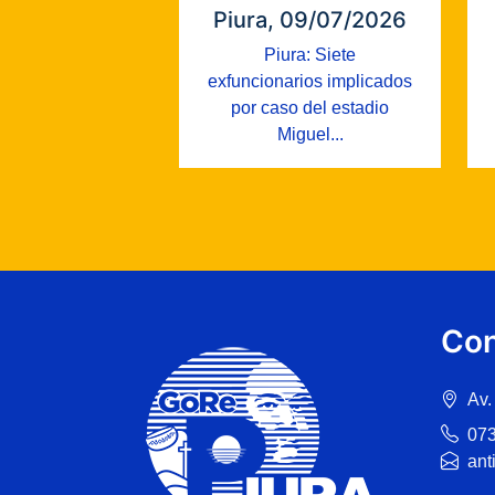
Piura, 09/07/2026
Piura: Siete
exfuncionarios implicados
por caso del estadio
Miguel...
Con
Av.
07
ant