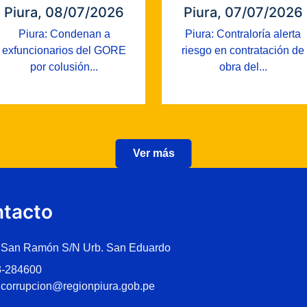
Piura, 08/07/2026
Piura, 07/07/2026
Piura: Condenan a
Piura: Contraloría alerta
exfuncionarios del GORE
riesgo en contratación de
por colusión...
obra del...
Ver más
tacto
 San Ramón S/N Urb. San Eduardo
3-284600
icorrupcion@regionpiura.gob.pe