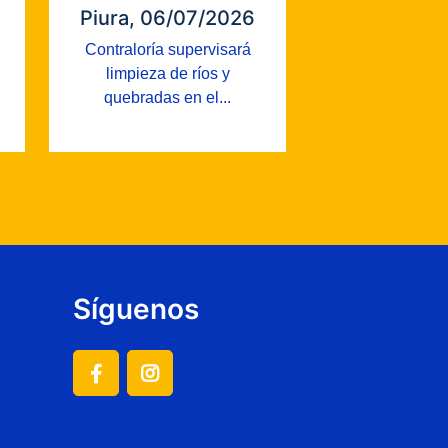
Piura, 06/07/2026
Contraloría supervisará
limpieza de ríos y
quebradas en el...
Síguenos