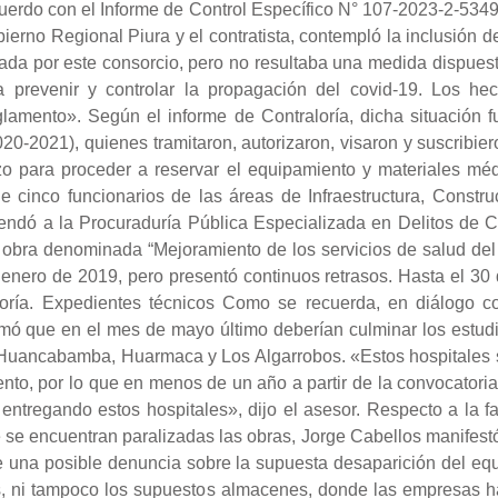
uerdo con el Informe de Control Específico N° 107-2023-2-534
bierno Regional Piura y el contratista, contempló la inclusión 
tada por este consorcio, pero no resultaba una medida dispues
prevenir y controlar la propagación del covid-19. Los hec
glamento». Según el informe de Contraloría, dicha situación f
20-2021), quienes tramitaron, autorizaron, visaron y suscribier
zo para proceder a reservar el equipamiento y materiales médi
 de cinco funcionarios de las áreas de Infraestructura, Const
endó a la Procuraduría Pública Especializada en Delitos de C
a obra denominada “Mejoramiento de los servicios de salud de
enero de 2019, pero presentó continuos retrasos. Hasta el 30 
ría. Expedientes técnicos Como se recuerda, en diálogo co
rmó que en el mes de mayo último deberían culminar los estudi
 Huancabamba, Huarmaca y Los Algarrobos. «Estos hospitales s
nto, por lo que en menos de un año a partir de la convocatoria
ntregando estos hospitales», dijo el asesor. Respecto a la fa
e se encuentran paralizadas las obras, Jorge Cabellos manifest
re una posible denuncia sobre la supuesta desaparición del e
s, ni tampoco los supuestos almacenes, donde las empresas ha