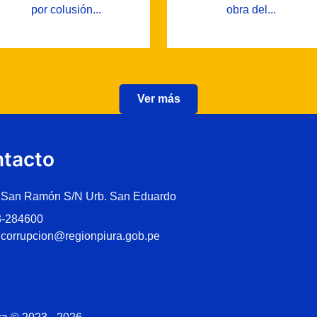
por colusión...
obra del...
Ver más
tacto
 San Ramón S/N Urb. San Eduardo
3-284600
icorrupcion@regionpiura.gob.pe