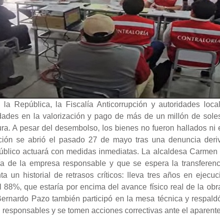
 la República, la Fiscalía Anticorrupción y autoridades loca
idades en la valorización y pago de más de un millón de soles
ura. A pesar del desembolso, los bienes no fueron hallados ni 
ación se abrió el pasado 27 de mayo tras una denuncia deriv
 Público actuará con medidas inmediatas. La alcaldesa Carmen 
ía de la empresa responsable y que se espera la transferenci
ta un historial de retrasos críticos: lleva tres años en ejec
l 88%, que estaría por encima del avance físico real de la ob
 Bernardo Pazo también participó en la mesa técnica y respaldó
 responsables y se tomen acciones correctivas ante el aparente