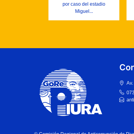
por caso del estadio
Miguel...
Con
Av.
07
ant