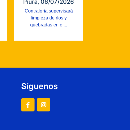
Piura, 06/07/2026
Contraloría supervisará
limpieza de ríos y
quebradas en el...
Síguenos