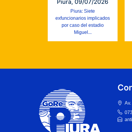
Piura, 09/07/2026
Piura: Siete
exfuncionarios implicados
por caso del estadio
Miguel...
Con
Av.
07
ant