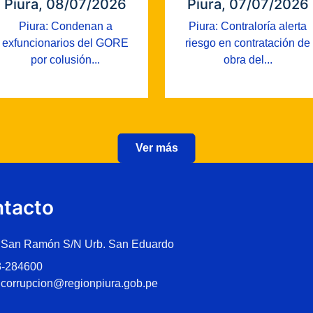
Piura, 08/07/2026
Piura, 07/07/2026
Piura: Condenan a
Piura: Contraloría alerta
exfuncionarios del GORE
riesgo en contratación de
por colusión...
obra del...
Ver más
tacto
 San Ramón S/N Urb. San Eduardo
3-284600
icorrupcion@regionpiura.gob.pe