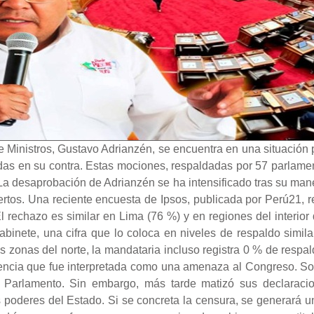
 Ministros, Gustavo Adrianzén, se encuentra en una situación po
as en su contra. Estas mociones, respaldadas por 57 parlament
 La desaprobación de Adrianzén se ha intensificado tras su ma
rtos. Una reciente encuesta de Ipsos, publicada por Perú21, r
rechazo es similar en Lima (76 %) y en regiones del interior 
binete, una cifra que lo coloca en niveles de respaldo simila
zonas del norte, la mandataria incluso registra 0 % de respal
encia que fue interpretada como una amenaza al Congreso. So
 el Parlamento. Sin embargo, más tarde matizó sus declaraci
 poderes del Estado. Si se concreta la censura, se generará una 