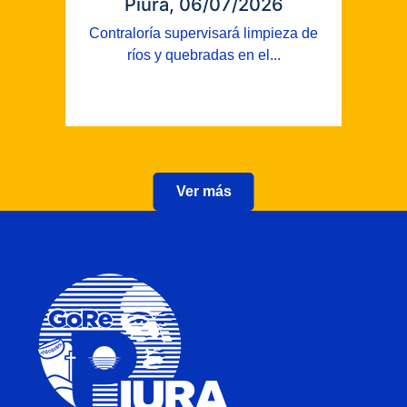
Piura, 06/07/2026
Contraloría supervisará limpieza de
ríos y quebradas en el...
Ver más