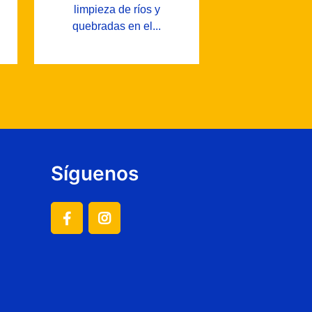
limpieza de ríos y
quebradas en el...
Síguenos