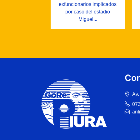
exfuncionarios implicados
por caso del estadio
Miguel...
Con
Av.
07
ant