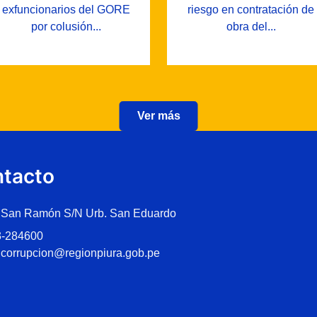
exfuncionarios del GORE
riesgo en contratación de
por colusión...
obra del...
Ver más
tacto
 San Ramón S/N Urb. San Eduardo
3-284600
icorrupcion@regionpiura.gob.pe