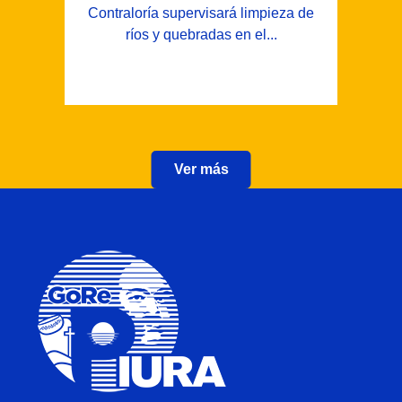
Contraloría supervisará limpieza de
ríos y quebradas en el...
Ver más