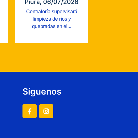
Piura, 06/07/2026
Contraloría supervisará
limpieza de ríos y
quebradas en el...
Síguenos