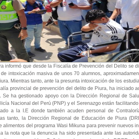
ura informó que desde la Fiscalía de Prevención del Delito se d
de intoxicación masiva de unos 70 alumnos, aproximadamente,
ra. Mientras tanto, ante la presunta intoxicación de los estudi
alía provincial de prevención del delito de Piura, ha iniciado 
es. Se ha gestionado apoyo con la Dirección Regional de Salud
icía Nacional del Perú (PNP) y el Serenazgo están facilitando 
dado a la I.E donde también acuden personal de Contralor
nto, la Dirección Regional de Educación de Piura (DREP
de alimentos del programa Wasi Mikuna para prevenir nuevos i
ga la nota que la denuncia ha sido presentada ante las autor