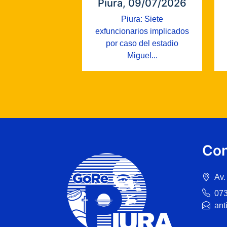
Piura, 09/07/2026
Piura: Siete
exfuncionarios implicados
por caso del estadio
Miguel...
Con
Av.
07
ant