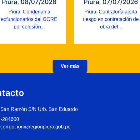
Piura, 08/07/2026
Piura, 07/07/2026
Piura: Condenan a
Piura: Contraloría alerta
exfuncionarios del GORE
riesgo en contratación de
por colusión...
obra del...
Ver más
tacto
 San Ramón S/N Urb. San Eduardo
3-284600
icorrupcion@regionpiura.gob.pe