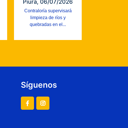
Piura, 06/07/2026
Contraloría supervisará
limpieza de ríos y
quebradas en el...
Síguenos