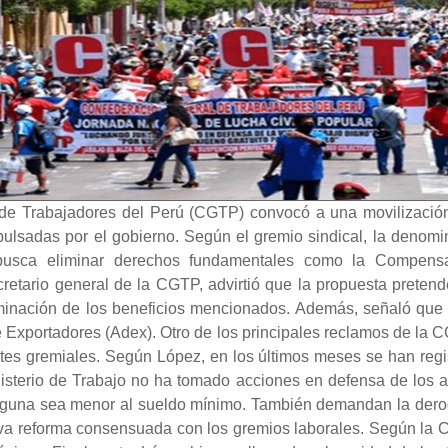
de Trabajadores del Perú (CGTP) convocó a una movilización
pulsadas por el gobierno. Según el gremio sindical, la denom
usca eliminar derechos fundamentales como la Compensa
cretario general de la CGTP, advirtió que la propuesta prete
a eliminación de los beneficios mencionados. Además, señaló q
e Exportadores (Adex). Otro de los principales reclamos de la 
gentes gremiales. Según López, en los últimos meses se han r
nisterio de Trabajo no ha tomado acciones en defensa de los a
nguna sea menor al sueldo mínimo. También demandan la deroga
eva reforma consensuada con los gremios laborales. Según la