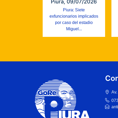
Piura, 09/07/2026
Piura: Siete
exfuncionarios implicados
por caso del estadio
Miguel...
Con
Av.
07
ant