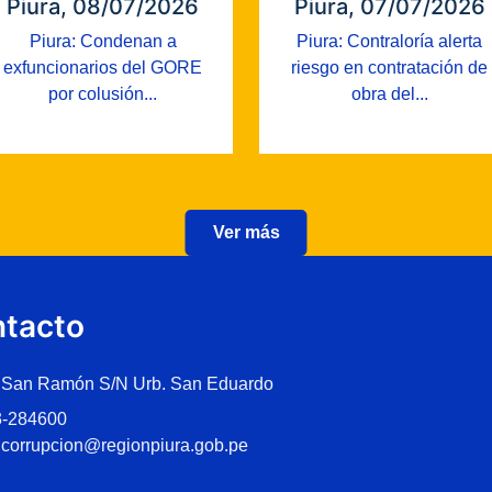
Piura, 08/07/2026
Piura, 07/07/2026
Piura: Condenan a
Piura: Contraloría alerta
exfuncionarios del GORE
riesgo en contratación de
por colusión...
obra del...
Ver más
tacto
 San Ramón S/N Urb. San Eduardo
3-284600
icorrupcion@regionpiura.gob.pe