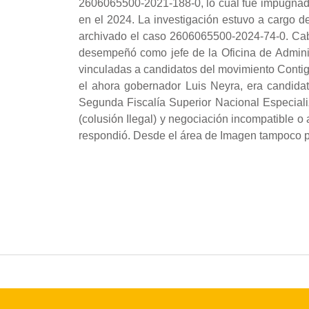
2606065500-2021-188-0, lo cual fue impugnado 
en el 2024. La investigación estuvo a cargo d
archivado el caso 2606065500-2024-74-0. Cabe
desempeñó como jefe de la Oficina de Admini
vinculadas a candidatos del movimiento Contig
el ahora gobernador Luis Neyra, era candidat
Segunda Fiscalía Superior Nacional Especial
(colusión Ilegal) y negociación incompatible 
respondió. Desde el área de Imagen tampoco p