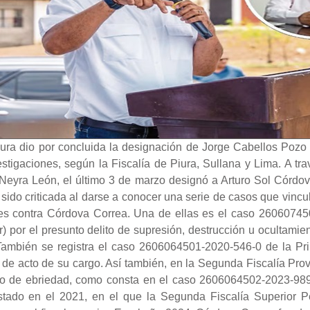
ura dio por concluida la designación de Jorge Cabellos Pozo
estigaciones, según la Fiscalía de Piura, Sullana y Lima. A t
 Neyra León, el último 3 de marzo designó a Arturo Sol Córdo
sido criticada al darse a conocer una serie de casos que vincula
iones contra Córdova Correa. Una de ellas es el caso 2606074
ar) por el presunto delito de supresión, destrucción u ocultam
También se registra el caso 2606064501-2020-546-0 de la Prim
al de acto de su cargo. Así también, en la Segunda Fiscalía Prov
do de ebriedad, como consta en el caso 2606064502-2023-989-0
stado en el 2021, en el que la Segunda Fiscalía Superior Pe