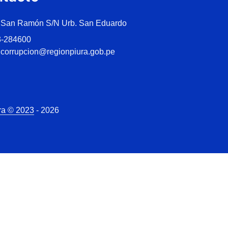
 San Ramón S/N Urb. San Eduardo
3-284600
icorrupcion@regionpiura.gob.pe
ra © 2023
- 2026